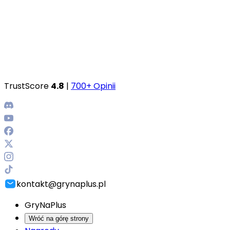
TrustScore
4.8
|
700+ Opinii
kontakt@grynaplus.pl
GryNaPlus
Wróć na górę strony