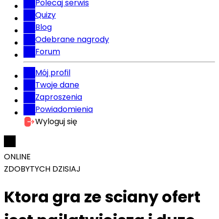
Polecaj serwis
Quizy
Blog
Odebrane nagrody
Forum
Mój profil
Twoje dane
Zaproszenia
Powiadomienia
Wyloguj się
ONLINE
ZDOBYTYCH DZISIAJ
Ktora gra ze sciany ofert