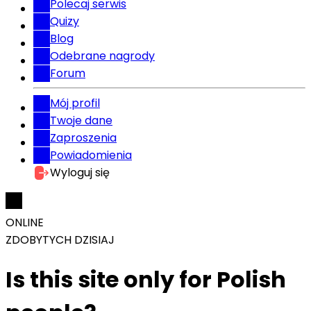
Polecaj serwis
Quizy
Blog
Odebrane nagrody
Forum
Mój profil
Twoje dane
Zaproszenia
Powiadomienia
Wyloguj się
ONLINE
ZDOBYTYCH DZISIAJ
Is this site only for Polish