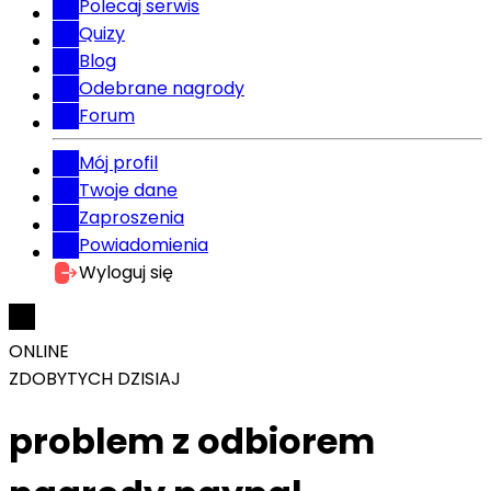
Polecaj serwis
Quizy
Blog
Odebrane nagrody
Forum
Mój profil
Twoje dane
Zaproszenia
Powiadomienia
Wyloguj się
ONLINE
ZDOBYTYCH DZISIAJ
problem z odbiorem