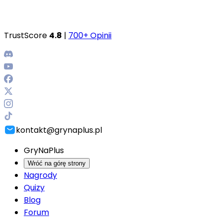
TrustScore
4.8
|
700+ Opinii
kontakt@grynaplus.pl
GryNaPlus
Wróć na górę strony
Nagrody
Quizy
Blog
Forum