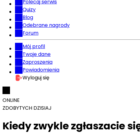
Polecaj serwis
Quizy
Blog
Odebrane nagrody
Forum
Mój profil
Twoje dane
Zaproszenia
Powiadomienia
Wyloguj się
ONLINE
ZDOBYTYCH DZISIAJ
Kiedy zwykle zgłaszacie si