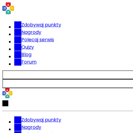
Zdobywaj punkty
Nagrody
Polecaj serwis
Quizy
Blog
Forum
Zdobywaj punkty
Nagrody