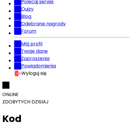
Polecaj serwis
Quizy
Blog
Odebrane nagrody
Forum
Mój profil
Twoje dane
Zaproszenia
Powiadomienia
Wyloguj się
ONLINE
ZDOBYTYCH DZISIAJ
Kod