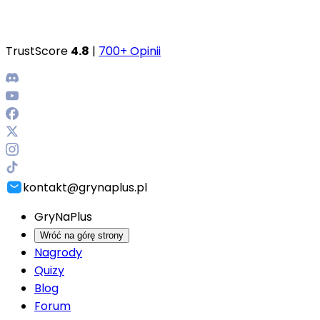
TrustScore
4.8
|
700+ Opinii
kontakt@grynaplus.pl
GryNaPlus
Wróć na górę strony
Nagrody
Quizy
Blog
Forum