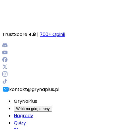
TrustScore
4.8
|
700+ Opinii
kontakt@grynaplus.pl
GryNaPlus
Wróć na górę strony
Nagrody
Quizy