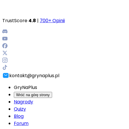
TrustScore
4.8
|
700+ Opinii
kontakt@grynaplus.pl
GryNaPlus
Wróć na górę strony
Nagrody
Quizy
Blog
Forum