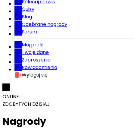
Polecaj serwis
Quizy
Blog
Odebrane nagrody
Forum
Mój profil
Twoje dane
Zaproszenia
Powiadomienia
Wyloguj się
ONLINE
ZDOBYTYCH DZISIAJ
Nagrody