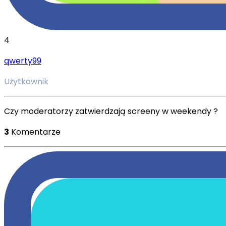
4
qwerty99
Użytkownik
Czy moderatorzy zatwierdzają screeny w weekendy ?
3
Komentarze