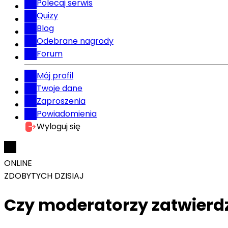
Polecaj serwis
Quizy
Blog
Odebrane nagrody
Forum
Mój profil
Twoje dane
Zaproszenia
Powiadomienia
Wyloguj się
ONLINE
ZDOBYTYCH DZISIAJ
Czy moderatorzy zatwierd