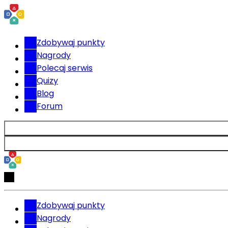
Zdobywaj punkty
Nagrody
Polecaj serwis
Quizy
Blog
Forum
Zdobywaj punkty
Nagrody