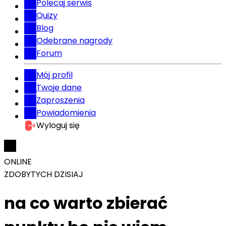
Polecaj serwis
Quizy
Blog
Odebrane nagrody
Forum
Mój profil
Twoje dane
Zaproszenia
Powiadomienia
Wyloguj się
ONLINE
ZDOBYTYCH DZISIAJ
na co warto zbierać