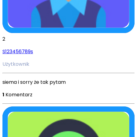
2
S123456789s
Użytkownik
siema i sorry że tak pytam
1
Komentarz