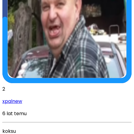
2
xpalnew
6 lat temu
koksu