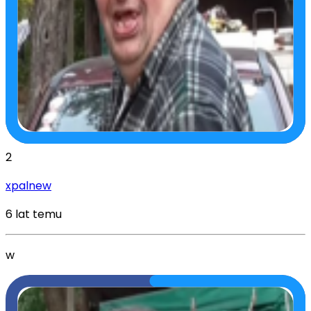
2
xpalnew
6 lat temu
w