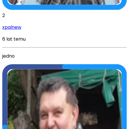
2
xpalnew
6 lat temu
jedno