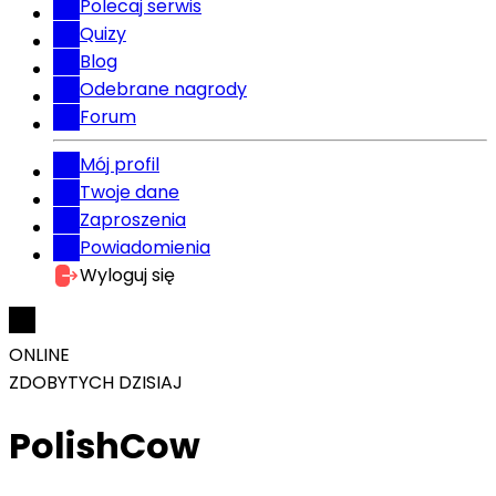
Polecaj serwis
Quizy
Blog
Odebrane nagrody
Forum
Mój profil
Twoje dane
Zaproszenia
Powiadomienia
Wyloguj się
ONLINE
ZDOBYTYCH DZISIAJ
PolishCow