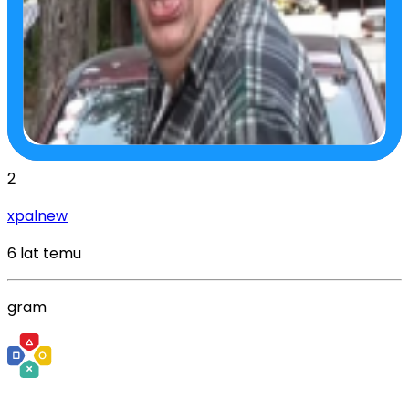
2
xpalnew
6 lat temu
gram