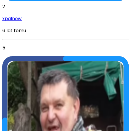
2
xpalnew
6 lat temu
5