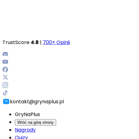
TrustScore
4.8
|
700+ Opinii
kontakt@grynaplus.pl
GryNaPlus
Wróć na górę strony
Nagrody
Quizy