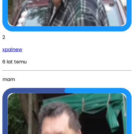
2
xpalnew
6 lat temu
mam