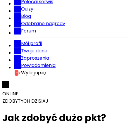
Polecaj serwis
Quizy
Blog
Odebrane nagrody
Forum
Mój profil
Twoje dane
Zaproszenia
Powiadomienia
Wyloguj się
ONLINE
ZDOBYTYCH DZISIAJ
Jak zdobyć dużo pkt?