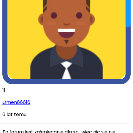
11
Omen66616
6 lat temu
To forum jest zaśmiecanie dla xp...więc nic się nie