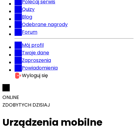
Polecaj serwis
Quizy
Blog
Odebrane nagrody
Forum
Mój profil
Twoje dane
Zaproszenia
Powiadomienia
Wyloguj się
ONLINE
ZDOBYTYCH DZISIAJ
Urządzenia mobilne