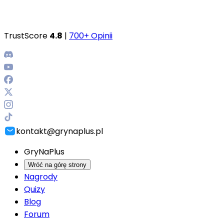
TrustScore
4.8
|
700+ Opinii
kontakt@grynaplus.pl
GryNaPlus
Wróć na górę strony
Nagrody
Quizy
Blog
Forum