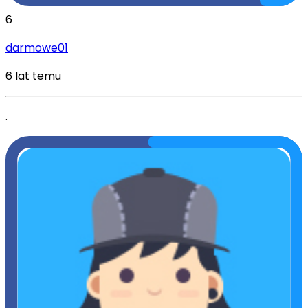
6
darmowe01
6 lat temu
.