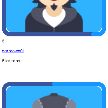
6
darmowe01
6 lat temu
.