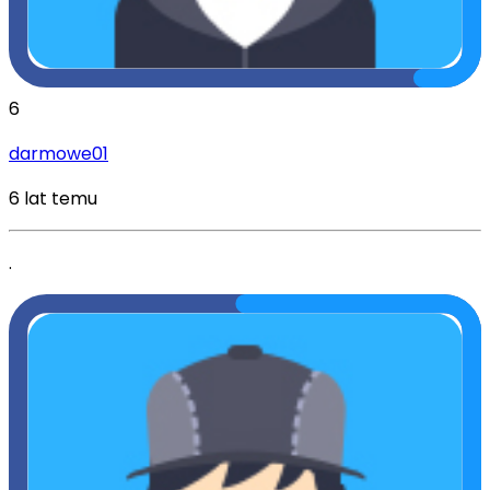
6
darmowe01
6 lat temu
.