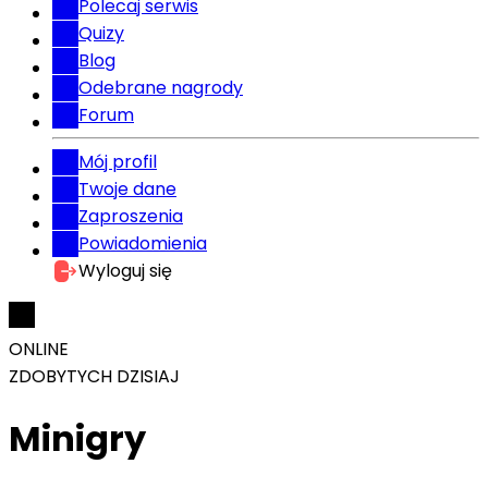
Polecaj serwis
Quizy
Blog
Odebrane nagrody
Forum
Mój profil
Twoje dane
Zaproszenia
Powiadomienia
Wyloguj się
ONLINE
ZDOBYTYCH DZISIAJ
Minigry