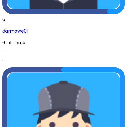
6
darmowe01
6 lat temu
.