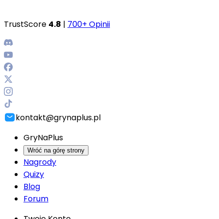
TrustScore
4.8
|
700+ Opinii
kontakt@grynaplus.pl
GryNaPlus
Wróć na górę strony
Nagrody
Quizy
Blog
Forum
Twoje Konto