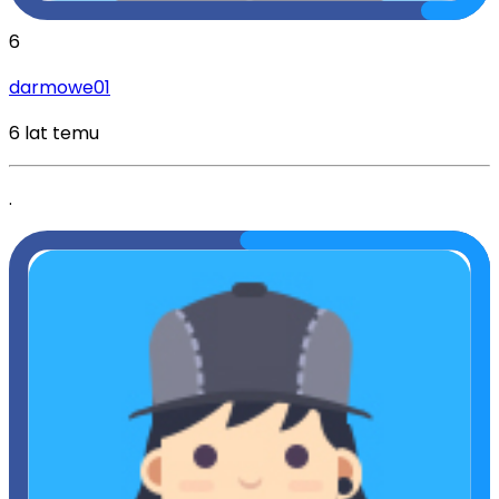
6
darmowe01
6 lat temu
.