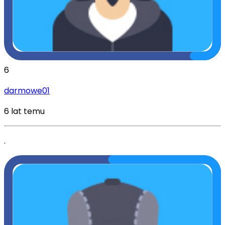
6
darmowe01
6 lat temu
.