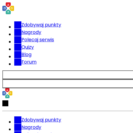
Zdobywaj punkty
Nagrody
Polecaj serwis
Quizy
Blog
Forum
Zdobywaj punkty
Nagrody