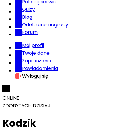
Polecaj serwis
Quizy
Blog
Odebrane nagrody
Forum
Mój profil
Twoje dane
Zaproszenia
Powiadomienia
Wyloguj się
ONLINE
ZDOBYTYCH DZISIAJ
Kodzik