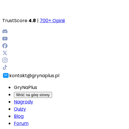
TrustScore
4.8
|
700+ Opinii
kontakt@grynaplus.pl
GryNaPlus
Wróć na górę strony
Nagrody
Quizy
Blog
Forum