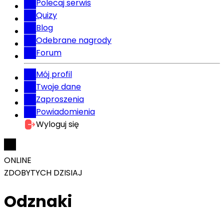
Polecaj serwis
Quizy
Blog
Odebrane nagrody
Forum
Mój profil
Twoje dane
Zaproszenia
Powiadomienia
Wyloguj się
ONLINE
ZDOBYTYCH DZISIAJ
Odznaki