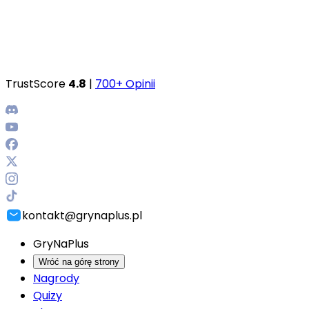
TrustScore
4.8
|
700+ Opinii
kontakt@grynaplus.pl
GryNaPlus
Wróć na górę strony
Nagrody
Quizy