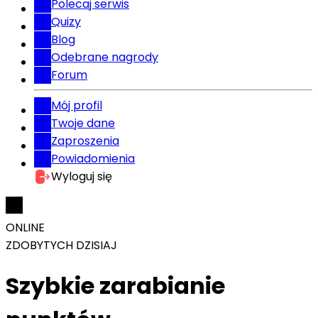
Polecaj serwis
Quizy
Blog
Odebrane nagrody
Forum
Mój profil
Twoje dane
Zaproszenia
Powiadomienia
Wyloguj się
ONLINE
ZDOBYTYCH DZISIAJ
Szybkie zarabianie