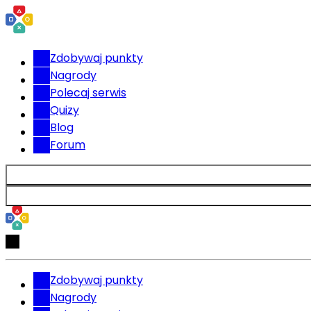
Zdobywaj punkty
Nagrody
Polecaj serwis
Quizy
Blog
Forum
Zdobywaj punkty
Nagrody