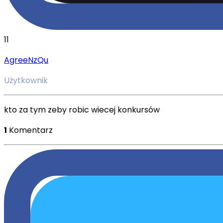
11
AgreeNzQu
Użytkownik
kto za tym zeby robic wiecej konkursów
1
Komentarz