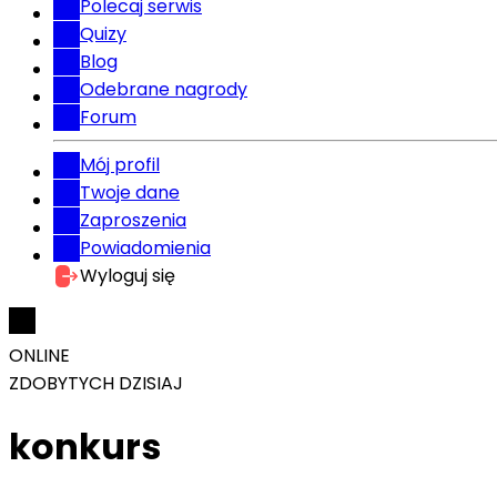
Polecaj serwis
Quizy
Blog
Odebrane nagrody
Forum
Mój profil
Twoje dane
Zaproszenia
Powiadomienia
Wyloguj się
ONLINE
ZDOBYTYCH DZISIAJ
konkurs