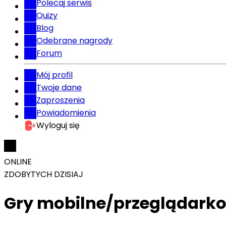
Polecaj serwis
Quizy
Blog
Odebrane nagrody
Forum
Mój profil
Twoje dane
Zaproszenia
Powiadomienia
Wyloguj się
ONLINE
ZDOBYTYCH DZISIAJ
Gry mobilne/przeglądark