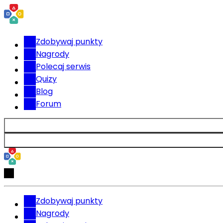
Zdobywaj punkty
Nagrody
Polecaj serwis
Quizy
Blog
Forum
Zdobywaj punkty
Nagrody