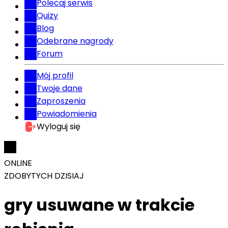
Polecaj serwis
Quizy
Blog
Odebrane nagrody
Forum
Mój profil
Twoje dane
Zaproszenia
Powiadomienia
Wyloguj się
ONLINE
ZDOBYTYCH DZISIAJ
gry usuwane w trakcie