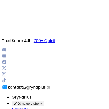
TrustScore
4.8
|
700+ Opinii
kontakt@grynaplus.pl
GryNaPlus
Wróć na górę strony