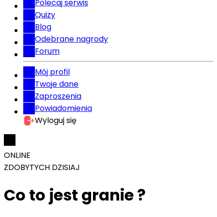
Polecaj serwis
Quizy
Blog
Odebrane nagrody
Forum
Mój profil
Twoje dane
Zaproszenia
Powiadomienia
Wyloguj się
ONLINE
ZDOBYTYCH DZISIAJ
Co to jest granie ?