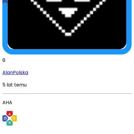
6
AlanPolska
5 lat temu
AHA