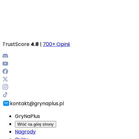
TrustScore
4.8
|
700+ Opinii
kontakt@grynaplus.pl
GryNaPlus
Wróć na górę strony
Nagrody