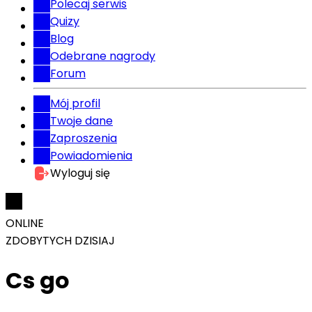
Polecaj serwis
Quizy
Blog
Odebrane nagrody
Forum
Mój profil
Twoje dane
Zaproszenia
Powiadomienia
Wyloguj się
ONLINE
ZDOBYTYCH DZISIAJ
Cs go