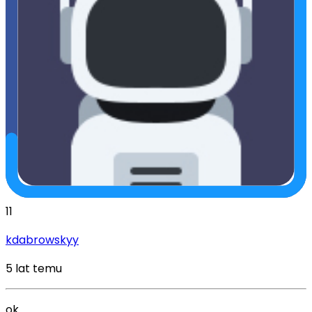
11
kdabrowskyy
5 lat temu
ok