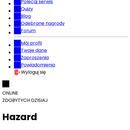
Polecaj serwis
Quizy
Blog
Odebrane nagrody
Forum
Mój profil
Twoje dane
Zaproszenia
Powiadomienia
Wyloguj się
ONLINE
ZDOBYTYCH DZISIAJ
Hazard