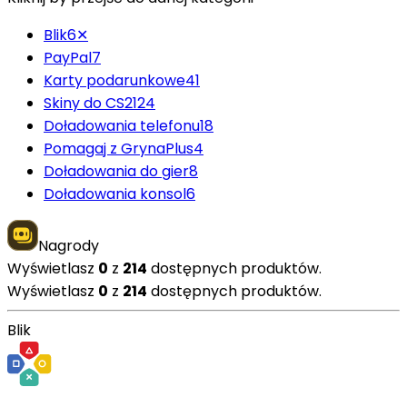
Blik
6
✕
PayPal
7
Karty podarunkowe
41
Skiny do CS2
124
Doładowania telefonu
18
Pomagaj z GrynaPlus
4
Doładowania do gier
8
Doładowania konsol
6
Nagrody
Wyświetlasz
0
z
214
dostępnych produktów.
Wyświetlasz
0
z
214
dostępnych produktów.
Blik