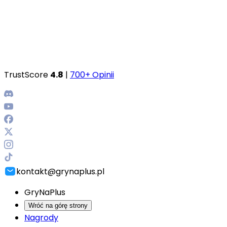
TrustScore
4.8
|
700+ Opinii
kontakt@grynaplus.pl
GryNaPlus
Wróć na górę strony
Nagrody