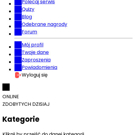
Polecaj serwis
Quizy
Blog
Odebrane nagrody
Forum
Mój profil
Twoje dane
Zaproszenia
Powiadomienia
Wyloguj się
ONLINE
ZDOBYTYCH DZISIAJ
Kategorie
Kliknij by przejść do danej kategorii