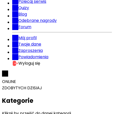
Polecaj serwis
Quizy
Blog
Odebrane nagrody
Forum
Mój profil
Twoje dane
Zaproszenia
Powiadomienia
Wyloguj się
ONLINE
ZDOBYTYCH DZISIAJ
Kategorie
Kliknij by przejść do danej kategorii