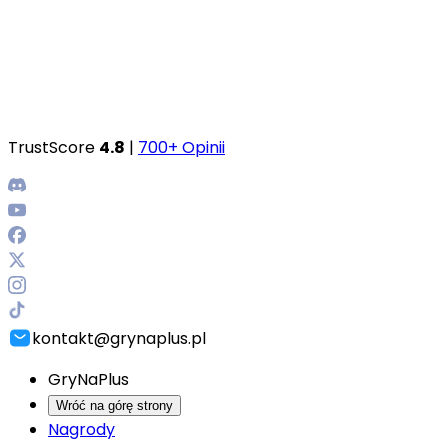
TrustScore
4.8
|
700+ Opinii
kontakt@grynaplus.pl
GryNaPlus
Wróć na górę strony
Nagrody