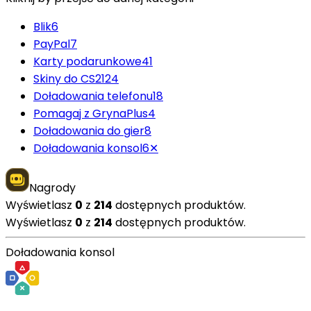
Blik
6
PayPal
7
Karty podarunkowe
41
Skiny do CS2
124
Doładowania telefonu
18
Pomagaj z GrynaPlus
4
Doładowania do gier
8
Doładowania konsol
6
✕
Nagrody
Wyświetlasz
0
z
214
dostępnych produktów.
Wyświetlasz
0
z
214
dostępnych produktów.
Doładowania konsol