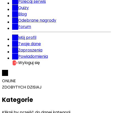
Polecaj serwis
Quizy
Blog
Odebrane nagrody
Forum
Mój profil
Twoje dane
Zaproszenia
Powiadomienia
Wyloguj się
ONLINE
ZDOBYTYCH DZISIAJ
Kategorie
Kliknij by przejść do danej kategorii