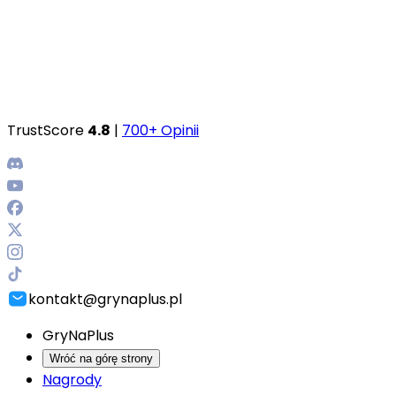
TrustScore
4.8
|
700+ Opinii
kontakt@grynaplus.pl
GryNaPlus
Wróć na górę strony
Nagrody