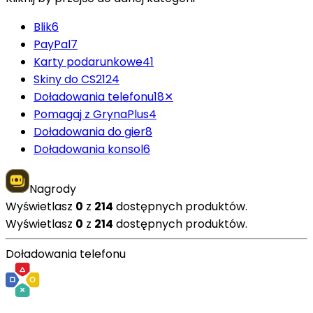
Blik
6
PayPal
7
Karty podarunkowe
41
Skiny do CS2
124
Doładowania telefonu
18
✕
Pomagaj z GrynaPlus
4
Doładowania do gier
8
Doładowania konsol
6
Nagrody
Wyświetlasz
0
z
214
dostępnych produktów.
Wyświetlasz
0
z
214
dostępnych produktów.
Doładowania telefonu