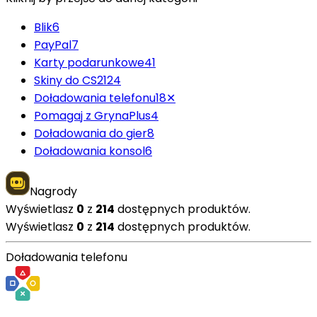
Blik
6
PayPal
7
Karty podarunkowe
41
Skiny do CS2
124
Doładowania telefonu
18
✕
Pomagaj z GrynaPlus
4
Doładowania do gier
8
Doładowania konsol
6
Nagrody
Wyświetlasz
0
z
214
dostępnych produktów.
Wyświetlasz
0
z
214
dostępnych produktów.
Doładowania telefonu