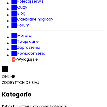
Polecaj serwis
Quizy
Blog
Odebrane nagrody
Forum
Mój profil
Twoje dane
Zaproszenia
Powiadomienia
Wyloguj się
ONLINE
ZDOBYTYCH DZISIAJ
Kategorie
Kliknij by przejść do danej kategorii