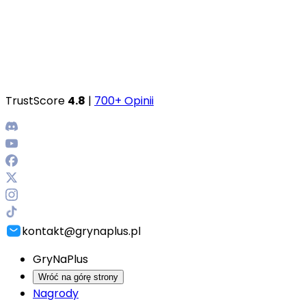
TrustScore
4.8
|
700+ Opinii
kontakt@grynaplus.pl
GryNaPlus
Wróć na górę strony
Nagrody