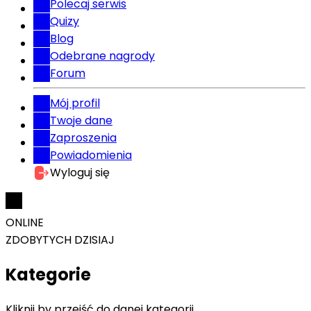
Polecaj serwis
Quizy
Blog
Odebrane nagrody
Forum
Mój profil
Twoje dane
Zaproszenia
Powiadomienia
Wyloguj się
ONLINE
ZDOBYTYCH DZISIAJ
Kategorie
Kliknij by przejść do danej kategorii