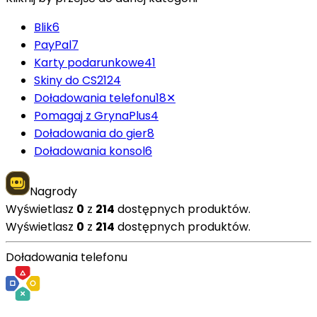
Blik
6
PayPal
7
Karty podarunkowe
41
Skiny do CS2
124
Doładowania telefonu
18
✕
Pomagaj z GrynaPlus
4
Doładowania do gier
8
Doładowania konsol
6
Nagrody
Wyświetlasz
0
z
214
dostępnych produktów.
Wyświetlasz
0
z
214
dostępnych produktów.
Doładowania telefonu