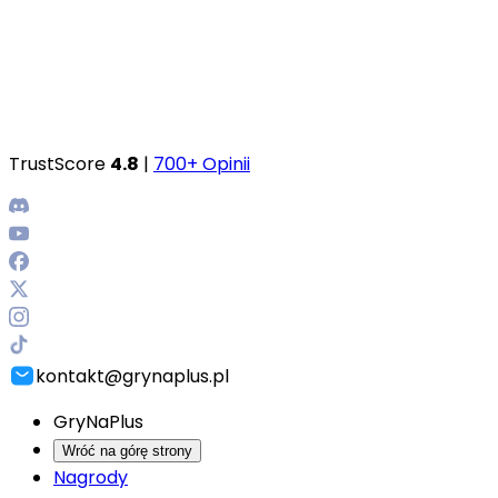
TrustScore
4.8
|
700+ Opinii
kontakt@grynaplus.pl
GryNaPlus
Wróć na górę strony
Nagrody