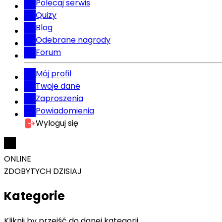
Polecaj serwis
Quizy
Blog
Odebrane nagrody
Forum
Mój profil
Twoje dane
Zaproszenia
Powiadomienia
Wyloguj się
ONLINE
ZDOBYTYCH DZISIAJ
Kategorie
Kliknij by przejść do danej kategorii