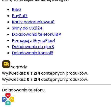
Blik
6
PayPal
7
Karty podarunkowe
41
Skiny do CS2
124
Doładowania telefonu
18
✕
Pomagaj z GrynaPlus
4
Doładowania do gier
8
Doładowania konsol
6
Nagrody
Wyświetlasz
0
z
214
dostępnych produktów.
Wyświetlasz
0
z
214
dostępnych produktów.
Doładowania telefonu