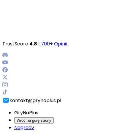
TrustScore
4.8
|
700+ Opinii
kontakt@grynaplus.pl
GryNaPlus
Wróć na górę strony
Nagrody