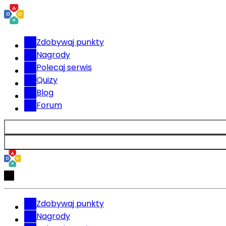
Zdobywaj punkty
Nagrody
Polecaj serwis
Quizy
Blog
Forum
Zdobywaj punkty
Nagrody