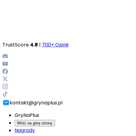
TrustScore
4.8
|
700+ Opinii
kontakt@grynaplus.pl
GryNaPlus
Wróć na górę strony
Nagrody