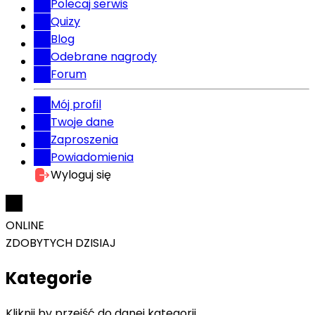
Polecaj serwis
Quizy
Blog
Odebrane nagrody
Forum
Mój profil
Twoje dane
Zaproszenia
Powiadomienia
Wyloguj się
ONLINE
ZDOBYTYCH DZISIAJ
Kategorie
Kliknij by przejść do danej kategorii