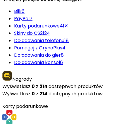
Blik
6
PayPal
7
Karty podarunkowe
41
✕
Skiny do CS2
124
Doładowania telefonu
18
Pomagaj z GrynaPlus
4
Doładowania do gier
8
Doładowania konsol
6
Nagrody
Wyświetlasz
0
z
214
dostępnych produktów.
Wyświetlasz
0
z
214
dostępnych produktów.
Karty podarunkowe