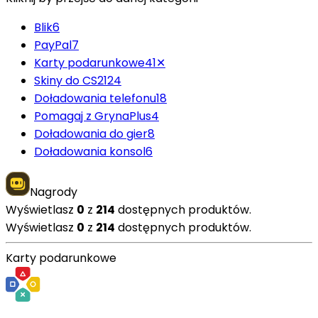
Blik
6
PayPal
7
Karty podarunkowe
41
✕
Skiny do CS2
124
Doładowania telefonu
18
Pomagaj z GrynaPlus
4
Doładowania do gier
8
Doładowania konsol
6
Nagrody
Wyświetlasz
0
z
214
dostępnych produktów.
Wyświetlasz
0
z
214
dostępnych produktów.
Karty podarunkowe