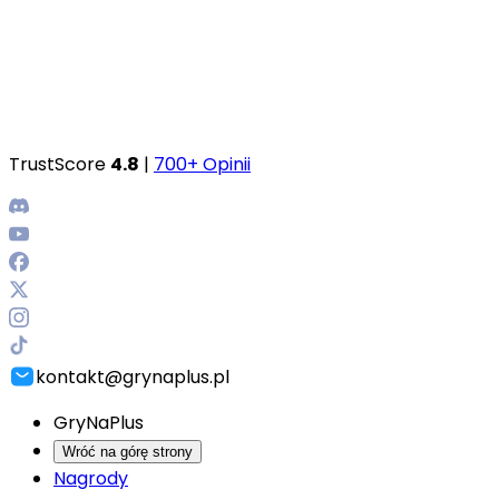
TrustScore
4.8
|
700+ Opinii
kontakt@grynaplus.pl
GryNaPlus
Wróć na górę strony
Nagrody