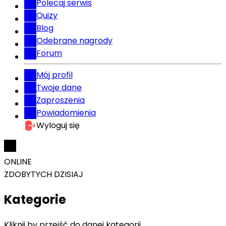
Polecaj serwis
Quizy
Blog
Odebrane nagrody
Forum
Mój profil
Twoje dane
Zaproszenia
Powiadomienia
Wyloguj się
ONLINE
ZDOBYTYCH DZISIAJ
Kategorie
Kliknij by przejść do danej kategorii