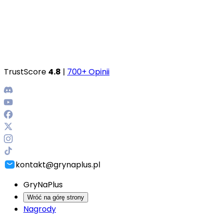
TrustScore
4.8
|
700+ Opinii
kontakt@grynaplus.pl
GryNaPlus
Wróć na górę strony
Nagrody