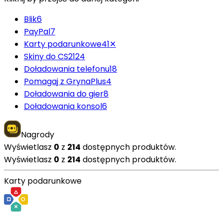
Blik
6
PayPal
7
Karty podarunkowe
41
✕
Skiny do CS2
124
Doładowania telefonu
18
Pomagaj z GrynaPlus
4
Doładowania do gier
8
Doładowania konsol
6
Nagrody
Wyświetlasz
0
z
214
dostępnych produktów.
Wyświetlasz
0
z
214
dostępnych produktów.
Karty podarunkowe