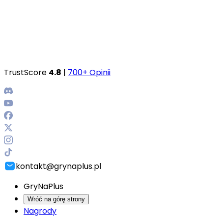
TrustScore
4.8
|
700+ Opinii
kontakt@grynaplus.pl
GryNaPlus
Wróć na górę strony
Nagrody