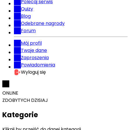
Polecaj serwis
Quizy
Blog
Odebrane nagrody
Forum
Mój profil
Twoje dane
Zaproszenia
Powiadomienia
Wyloguj się
ONLINE
ZDOBYTYCH DZISIAJ
Kategorie
Kliknij by przejść do danej kategorii