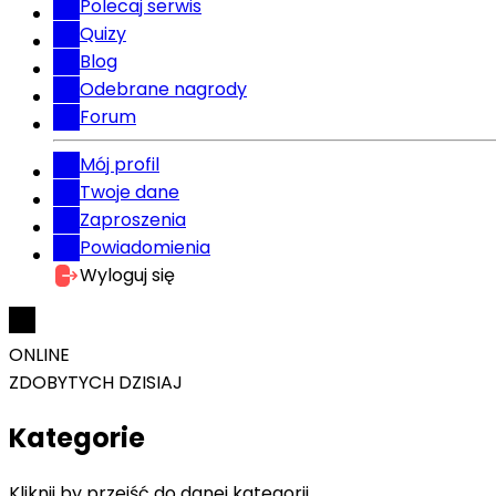
Polecaj serwis
Quizy
Blog
Odebrane nagrody
Forum
Mój profil
Twoje dane
Zaproszenia
Powiadomienia
Wyloguj się
ONLINE
ZDOBYTYCH DZISIAJ
Kategorie
Kliknij by przejść do danej kategorii