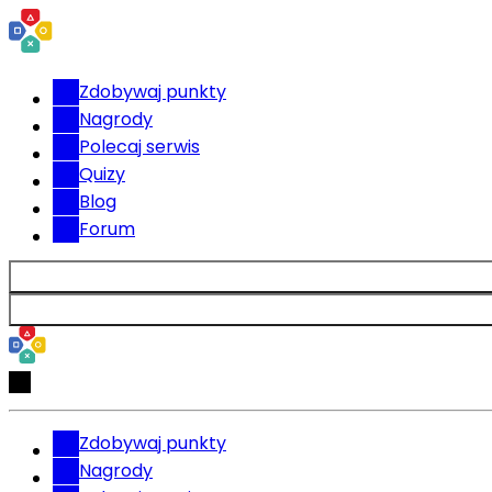
Zdobywaj punkty
Nagrody
Polecaj serwis
Quizy
Blog
Forum
Zdobywaj punkty
Nagrody