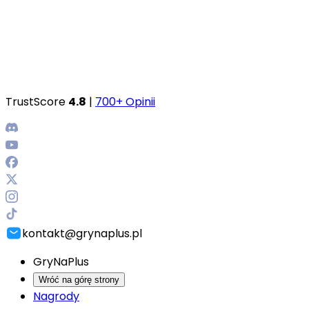
TrustScore
4.8
|
700+ Opinii
kontakt@grynaplus.pl
GryNaPlus
Wróć na górę strony
Nagrody