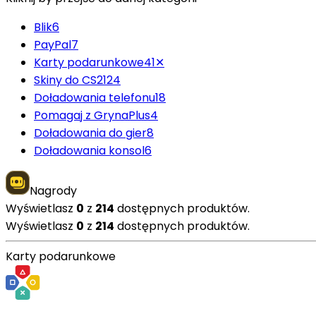
Blik
6
PayPal
7
Karty podarunkowe
41
✕
Skiny do CS2
124
Doładowania telefonu
18
Pomagaj z GrynaPlus
4
Doładowania do gier
8
Doładowania konsol
6
Nagrody
Wyświetlasz
0
z
214
dostępnych produktów.
Wyświetlasz
0
z
214
dostępnych produktów.
Karty podarunkowe