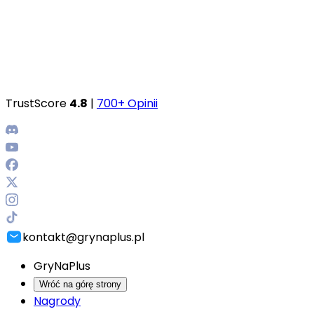
TrustScore
4.8
|
700+ Opinii
kontakt@grynaplus.pl
GryNaPlus
Wróć na górę strony
Nagrody