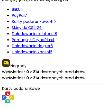
Blik
6
PayPal
7
Karty podarunkowe
41
✕
Skiny do CS2
124
Doładowania telefonu
18
Pomagaj z GrynaPlus
4
Doładowania do gier
8
Doładowania konsol
6
Nagrody
Wyświetlasz
0
z
214
dostępnych produktów.
Wyświetlasz
0
z
214
dostępnych produktów.
Karty podarunkowe