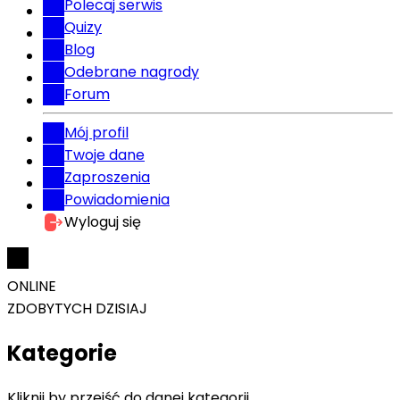
Polecaj serwis
Quizy
Blog
Odebrane nagrody
Forum
Mój profil
Twoje dane
Zaproszenia
Powiadomienia
Wyloguj się
ONLINE
ZDOBYTYCH DZISIAJ
Kategorie
Kliknij by przejść do danej kategorii