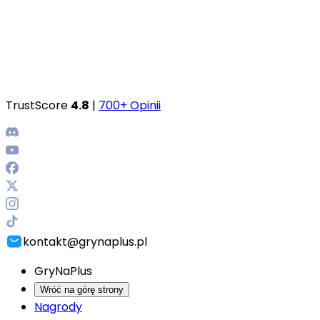
TrustScore
4.8
|
700+ Opinii
kontakt@grynaplus.pl
GryNaPlus
Wróć na górę strony
Nagrody