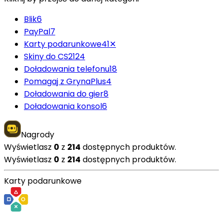
Blik
6
PayPal
7
Karty podarunkowe
41
✕
Skiny do CS2
124
Doładowania telefonu
18
Pomagaj z GrynaPlus
4
Doładowania do gier
8
Doładowania konsol
6
Nagrody
Wyświetlasz
0
z
214
dostępnych produktów.
Wyświetlasz
0
z
214
dostępnych produktów.
Karty podarunkowe