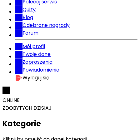
Polecaj serwis
Quizy
Blog
Odebrane nagrody
Forum
Mój profil
Twoje dane
Zaproszenia
Powiadomienia
Wyloguj się
ONLINE
ZDOBYTYCH DZISIAJ
Kategorie
Kliknij by przejść do danej kategorii