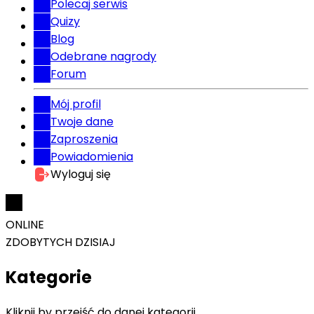
Polecaj serwis
Quizy
Blog
Odebrane nagrody
Forum
Mój profil
Twoje dane
Zaproszenia
Powiadomienia
Wyloguj się
ONLINE
ZDOBYTYCH DZISIAJ
Kategorie
Kliknij by przejść do danej kategorii