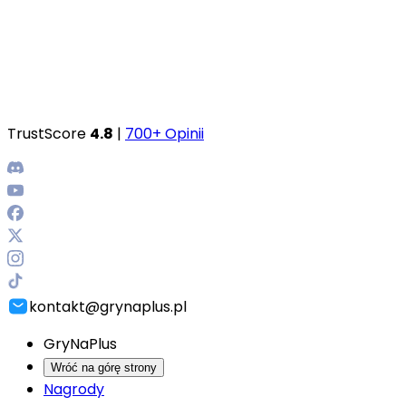
TrustScore
4.8
|
700+ Opinii
kontakt@grynaplus.pl
GryNaPlus
Wróć na górę strony
Nagrody