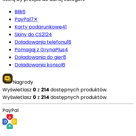
Blik
6
PayPal
7
✕
Karty podarunkowe
41
Skiny do CS2
124
Doładowania telefonu
18
Pomagaj z GrynaPlus
4
Doładowania do gier
8
Doładowania konsol
6
Nagrody
Wyświetlasz
0
z
214
dostępnych produktów.
Wyświetlasz
0
z
214
dostępnych produktów.
PayPal