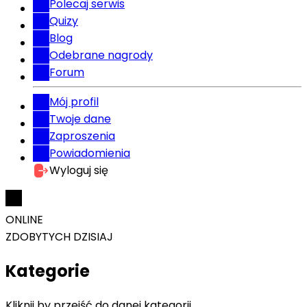
Polecaj serwis
Quizy
Blog
Odebrane nagrody
Forum
Mój profil
Twoje dane
Zaproszenia
Powiadomienia
Wyloguj się
ONLINE
ZDOBYTYCH DZISIAJ
Kategorie
Kliknij by przejść do danej kategorii