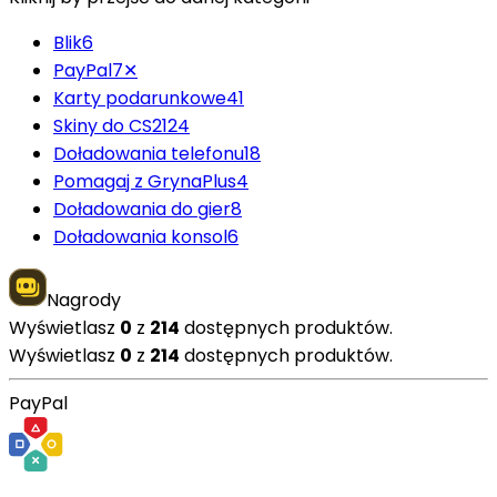
Blik
6
PayPal
7
✕
Karty podarunkowe
41
Skiny do CS2
124
Doładowania telefonu
18
Pomagaj z GrynaPlus
4
Doładowania do gier
8
Doładowania konsol
6
Nagrody
Wyświetlasz
0
z
214
dostępnych produktów.
Wyświetlasz
0
z
214
dostępnych produktów.
PayPal