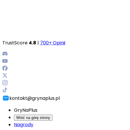
TrustScore
4.8
|
700+ Opinii
kontakt@grynaplus.pl
GryNaPlus
Wróć na górę strony
Nagrody