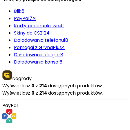
Blik
6
PayPal
7
✕
Karty podarunkowe
41
Skiny do CS2
124
Doładowania telefonu
18
Pomagaj z GrynaPlus
4
Doładowania do gier
8
Doładowania konsol
6
Nagrody
Wyświetlasz
0
z
214
dostępnych produktów.
Wyświetlasz
0
z
214
dostępnych produktów.
PayPal