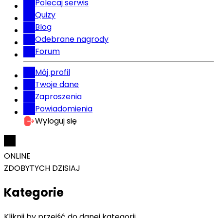
Polecaj serwis
Quizy
Blog
Odebrane nagrody
Forum
Mój profil
Twoje dane
Zaproszenia
Powiadomienia
Wyloguj się
ONLINE
ZDOBYTYCH DZISIAJ
Kategorie
Kliknij by przejść do danej kategorii