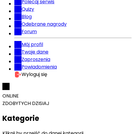
Polecaj serwis
Quizy
Blog
Odebrane nagrody
Forum
Mój profil
Twoje dane
Zaproszenia
Powiadomienia
Wyloguj się
ONLINE
ZDOBYTYCH DZISIAJ
Kategorie
Kliknij by przejść do danej kategorii