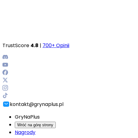
TrustScore
4.8
|
700+ Opinii
kontakt@grynaplus.pl
GryNaPlus
Wróć na górę strony
Nagrody