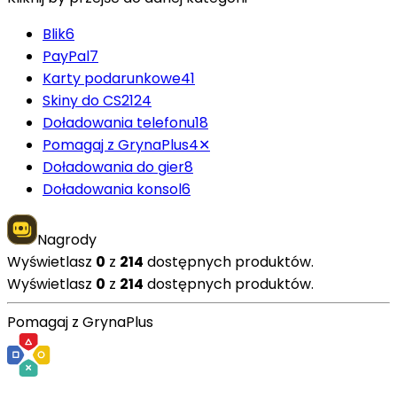
Blik
6
PayPal
7
Karty podarunkowe
41
Skiny do CS2
124
Doładowania telefonu
18
Pomagaj z GrynaPlus
4
✕
Doładowania do gier
8
Doładowania konsol
6
Nagrody
Wyświetlasz
0
z
214
dostępnych produktów.
Wyświetlasz
0
z
214
dostępnych produktów.
Pomagaj z GrynaPlus