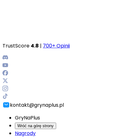
TrustScore
4.8
|
700+ Opinii
kontakt@grynaplus.pl
GryNaPlus
Wróć na górę strony
Nagrody