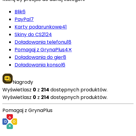
Blik
6
PayPal
7
Karty podarunkowe
41
Skiny do CS2
124
Doładowania telefonu
18
Pomagaj z GrynaPlus
4
✕
Doładowania do gier
8
Doładowania konsol
6
Nagrody
Wyświetlasz
0
z
214
dostępnych produktów.
Wyświetlasz
0
z
214
dostępnych produktów.
Pomagaj z GrynaPlus