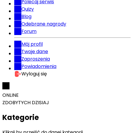
Polecaj serwis
Quizy
Blog
Odebrane nagrody
Forum
Mój profil
Twoje dane
Zaproszenia
Powiadomienia
Wyloguj się
ONLINE
ZDOBYTYCH DZISIAJ
Kategorie
Kliknij by przejść do danej kategorii