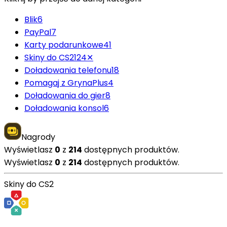
Blik
6
PayPal
7
Karty podarunkowe
41
Skiny do CS2
124
✕
Doładowania telefonu
18
Pomagaj z GrynaPlus
4
Doładowania do gier
8
Doładowania konsol
6
Nagrody
Wyświetlasz
0
z
214
dostępnych produktów.
Wyświetlasz
0
z
214
dostępnych produktów.
Skiny do CS2