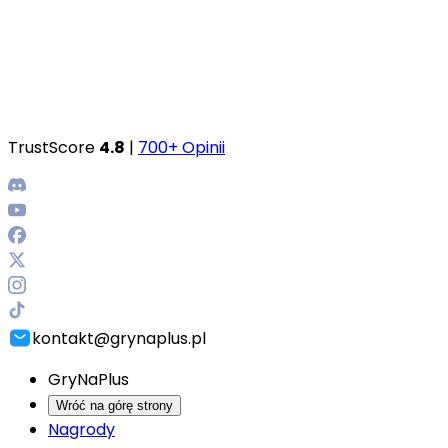
TrustScore
4.8
|
700+ Opinii
kontakt@grynaplus.pl
GryNaPlus
Wróć na górę strony
Nagrody