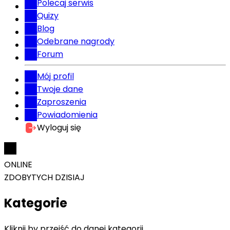
Polecaj serwis
Quizy
Blog
Odebrane nagrody
Forum
Mój profil
Twoje dane
Zaproszenia
Powiadomienia
Wyloguj się
ONLINE
ZDOBYTYCH DZISIAJ
Kategorie
Kliknij by przejść do danej kategorii