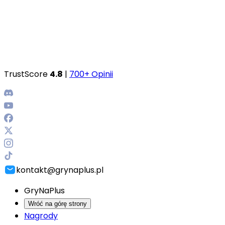
TrustScore
4.8
|
700+ Opinii
kontakt@grynaplus.pl
GryNaPlus
Wróć na górę strony
Nagrody