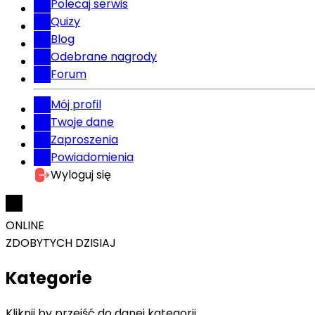
Polecaj serwis
Quizy
Blog
Odebrane nagrody
Forum
Mój profil
Twoje dane
Zaproszenia
Powiadomienia
Wyloguj się
ONLINE
ZDOBYTYCH DZISIAJ
Kategorie
Kliknij by przejść do danej kategorii