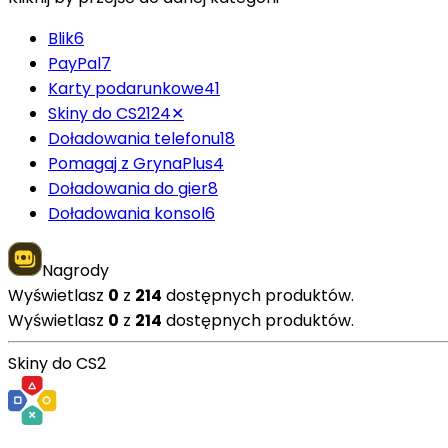
Blik
6
PayPal
7
Karty podarunkowe
41
Skiny do CS2
124
✕
Doładowania telefonu
18
Pomagaj z GrynaPlus
4
Doładowania do gier
8
Doładowania konsol
6
Nagrody
Wyświetlasz
0
z
214
dostępnych produktów.
Wyświetlasz
0
z
214
dostępnych produktów.
Skiny do CS2