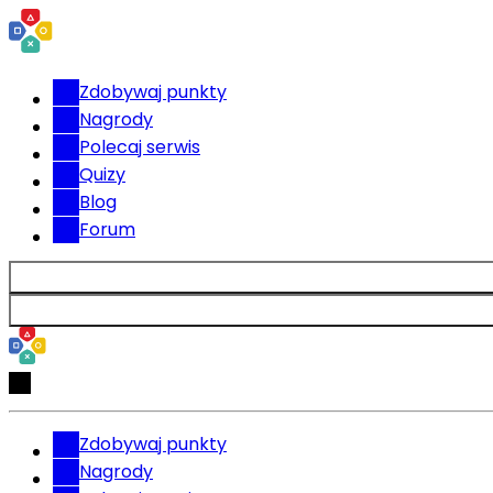
Zdobywaj punkty
Nagrody
Polecaj serwis
Quizy
Blog
Forum
Zdobywaj punkty
Nagrody