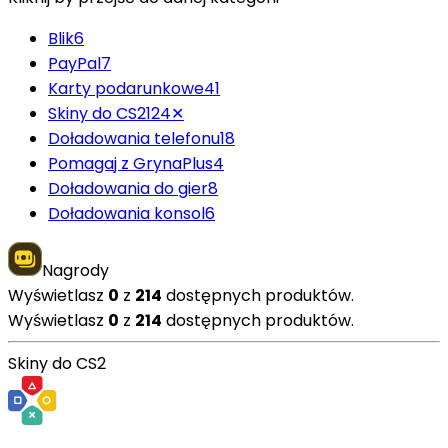
Blik
6
PayPal
7
Karty podarunkowe
41
Skiny do CS2
124
✕
Doładowania telefonu
18
Pomagaj z GrynaPlus
4
Doładowania do gier
8
Doładowania konsol
6
Nagrody
Wyświetlasz
0
z
214
dostępnych produktów.
Wyświetlasz
0
z
214
dostępnych produktów.
Skiny do CS2