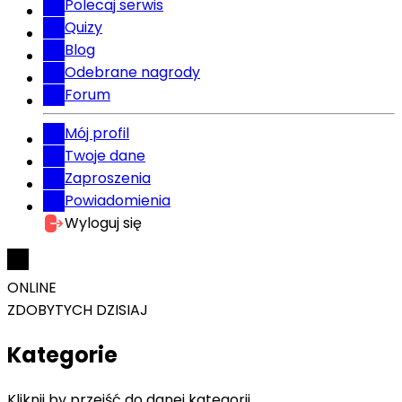
Polecaj serwis
Quizy
Blog
Odebrane nagrody
Forum
Mój profil
Twoje dane
Zaproszenia
Powiadomienia
Wyloguj się
ONLINE
ZDOBYTYCH DZISIAJ
Kategorie
Kliknij by przejść do danej kategorii