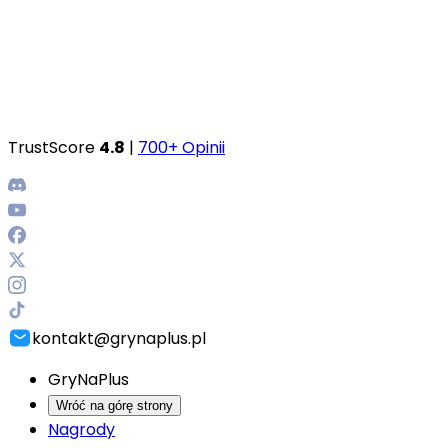
TrustScore
4.8
|
700+ Opinii
kontakt@grynaplus.pl
GryNaPlus
Wróć na górę strony
Nagrody