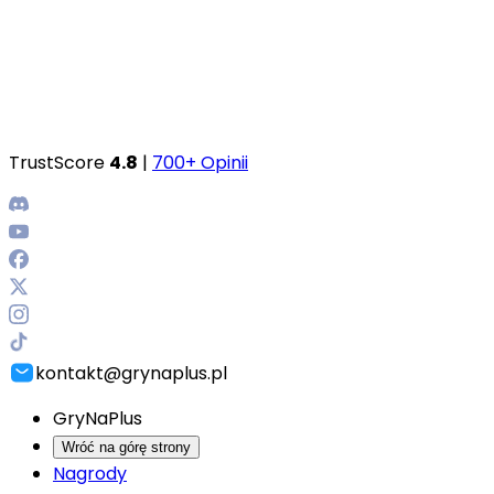
TrustScore
4.8
|
700+ Opinii
kontakt@grynaplus.pl
GryNaPlus
Wróć na górę strony
Nagrody