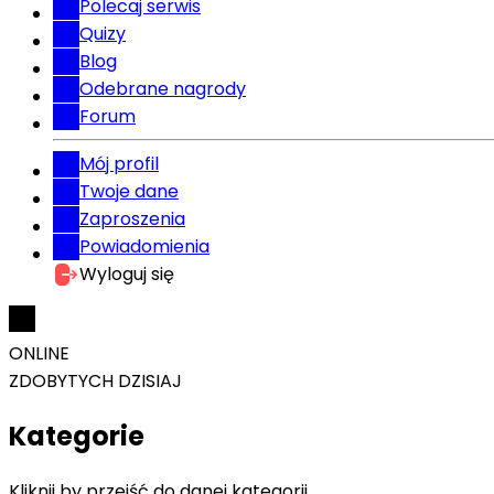
Polecaj serwis
Quizy
Blog
Odebrane nagrody
Forum
Mój profil
Twoje dane
Zaproszenia
Powiadomienia
Wyloguj się
ONLINE
ZDOBYTYCH DZISIAJ
Kategorie
Kliknij by przejść do danej kategorii