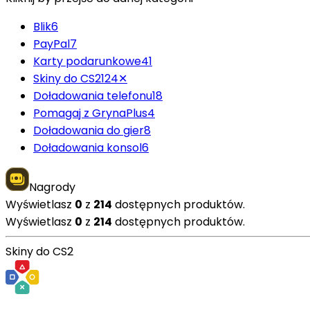
Blik
6
PayPal
7
Karty podarunkowe
41
Skiny do CS2
124
✕
Doładowania telefonu
18
Pomagaj z GrynaPlus
4
Doładowania do gier
8
Doładowania konsol
6
Nagrody
Wyświetlasz
0
z
214
dostępnych produktów.
Wyświetlasz
0
z
214
dostępnych produktów.
Skiny do CS2