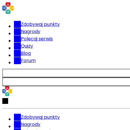
Zdobywaj punkty
Nagrody
Polecaj serwis
Quizy
Blog
Forum
Zdobywaj punkty
Nagrody