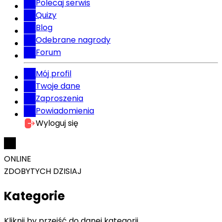
Polecaj serwis
Quizy
Blog
Odebrane nagrody
Forum
Mój profil
Twoje dane
Zaproszenia
Powiadomienia
Wyloguj się
ONLINE
ZDOBYTYCH DZISIAJ
Kategorie
Kliknij by przejść do danej kategorii