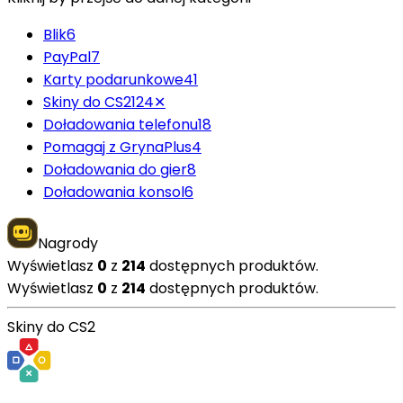
Blik
6
PayPal
7
Karty podarunkowe
41
Skiny do CS2
124
✕
Doładowania telefonu
18
Pomagaj z GrynaPlus
4
Doładowania do gier
8
Doładowania konsol
6
Nagrody
Wyświetlasz
0
z
214
dostępnych produktów.
Wyświetlasz
0
z
214
dostępnych produktów.
Skiny do CS2