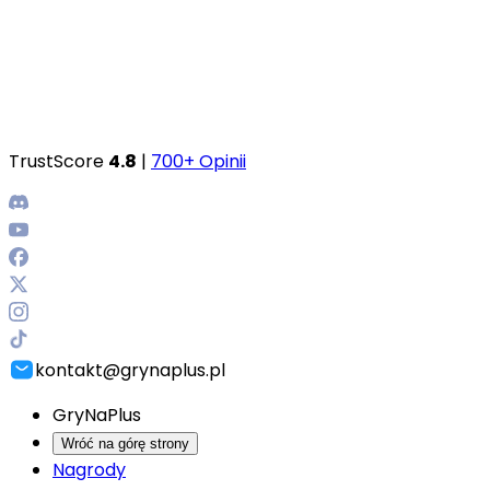
TrustScore
4.8
|
700+ Opinii
kontakt@grynaplus.pl
GryNaPlus
Wróć na górę strony
Nagrody