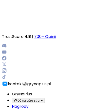
TrustScore
4.8
|
700+ Opinii
kontakt@grynaplus.pl
GryNaPlus
Wróć na górę strony
Nagrody