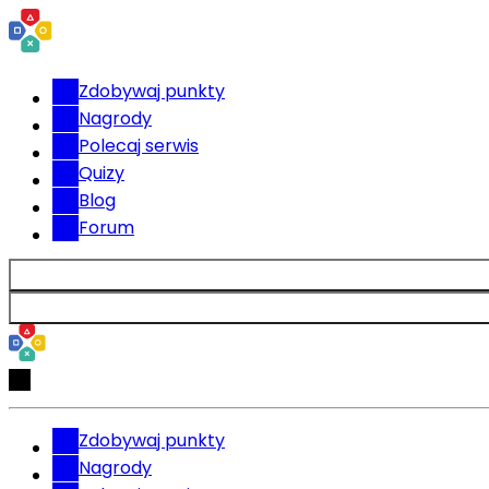
Zdobywaj punkty
Nagrody
Polecaj serwis
Quizy
Blog
Forum
Zdobywaj punkty
Nagrody