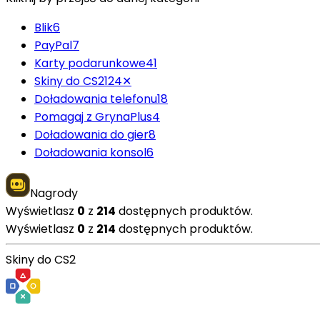
Blik
6
PayPal
7
Karty podarunkowe
41
Skiny do CS2
124
✕
Doładowania telefonu
18
Pomagaj z GrynaPlus
4
Doładowania do gier
8
Doładowania konsol
6
Nagrody
Wyświetlasz
0
z
214
dostępnych produktów.
Wyświetlasz
0
z
214
dostępnych produktów.
Skiny do CS2