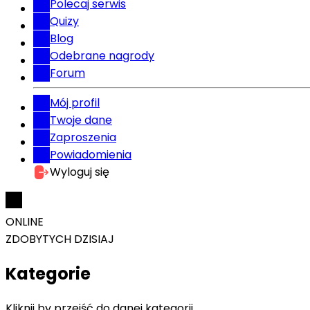
Polecaj serwis
Quizy
Blog
Odebrane nagrody
Forum
Mój profil
Twoje dane
Zaproszenia
Powiadomienia
Wyloguj się
ONLINE
ZDOBYTYCH DZISIAJ
Kategorie
Kliknij by przejść do danej kategorii