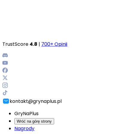
TrustScore
4.8
|
700+ Opinii
kontakt@grynaplus.pl
GryNaPlus
Wróć na górę strony
Nagrody