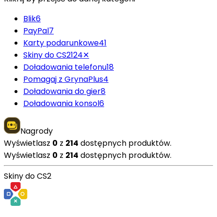
Blik
6
PayPal
7
Karty podarunkowe
41
Skiny do CS2
124
✕
Doładowania telefonu
18
Pomagaj z GrynaPlus
4
Doładowania do gier
8
Doładowania konsol
6
Nagrody
Wyświetlasz
0
z
214
dostępnych produktów.
Wyświetlasz
0
z
214
dostępnych produktów.
Skiny do CS2