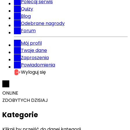
Polecaj serwis
Quizy
Blog
Odebrane nagrody
Forum
Mój profil
Twoje dane
Zaproszenia
Powiadomienia
Wyloguj się
ONLINE
ZDOBYTYCH DZISIAJ
Kategorie
Kliknij by przejść do danej kategorii