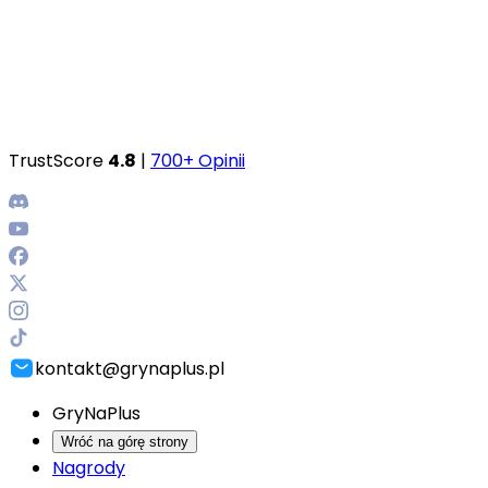
TrustScore
4.8
|
700+ Opinii
kontakt@grynaplus.pl
GryNaPlus
Wróć na górę strony
Nagrody