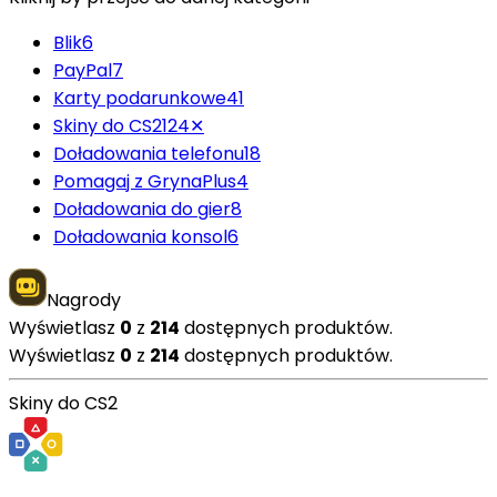
Blik
6
PayPal
7
Karty podarunkowe
41
Skiny do CS2
124
✕
Doładowania telefonu
18
Pomagaj z GrynaPlus
4
Doładowania do gier
8
Doładowania konsol
6
Nagrody
Wyświetlasz
0
z
214
dostępnych produktów.
Wyświetlasz
0
z
214
dostępnych produktów.
Skiny do CS2