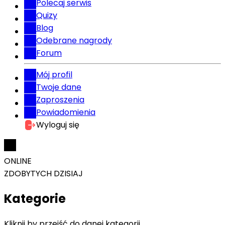
Polecaj serwis
Quizy
Blog
Odebrane nagrody
Forum
Mój profil
Twoje dane
Zaproszenia
Powiadomienia
Wyloguj się
ONLINE
ZDOBYTYCH DZISIAJ
Kategorie
Kliknij by przejść do danej kategorii