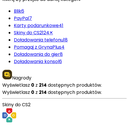
Blik
6
PayPal
7
Karty podarunkowe
41
Skiny do CS2
124
✕
Doładowania telefonu
18
Pomagaj z GrynaPlus
4
Doładowania do gier
8
Doładowania konsol
6
Nagrody
Wyświetlasz
0
z
214
dostępnych produktów.
Wyświetlasz
0
z
214
dostępnych produktów.
Skiny do CS2