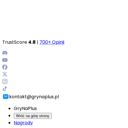
TrustScore
4.8
|
700+ Opinii
kontakt@grynaplus.pl
GryNaPlus
Wróć na górę strony
Nagrody