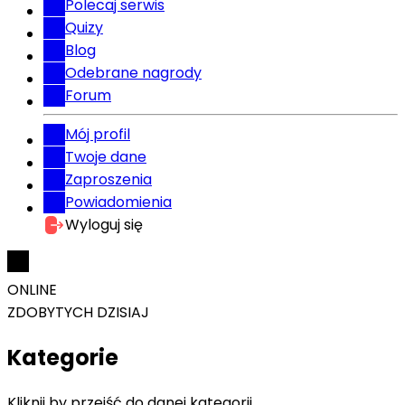
Polecaj serwis
Quizy
Blog
Odebrane nagrody
Forum
Mój profil
Twoje dane
Zaproszenia
Powiadomienia
Wyloguj się
ONLINE
ZDOBYTYCH DZISIAJ
Kategorie
Kliknij by przejść do danej kategorii