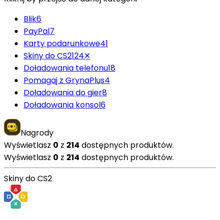
Blik
6
PayPal
7
Karty podarunkowe
41
Skiny do CS2
124
✕
Doładowania telefonu
18
Pomagaj z GrynaPlus
4
Doładowania do gier
8
Doładowania konsol
6
Nagrody
Wyświetlasz
0
z
214
dostępnych produktów.
Wyświetlasz
0
z
214
dostępnych produktów.
Skiny do CS2