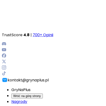
TrustScore
4.8
|
700+ Opinii
kontakt@grynaplus.pl
GryNaPlus
Wróć na górę strony
Nagrody