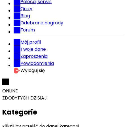
Polecaj serwis
Quizy
Blog
Odebrane nagrody
Forum
Mój profil
Twoje dane
Zaproszenia
Powiadomienia
Wyloguj się
ONLINE
ZDOBYTYCH DZISIAJ
Kategorie
Kliknij by przejść do danej kategorii